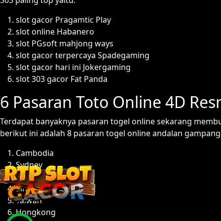
slot gacor Pragamtic Play
slot online Habanero
slot PGsoft mahjong ways
slot gacor terpercaya Spadegaming
slot gacor hari ini Jokergaming
slot 303 gacor Fat Panda
6 Pasaran Toto Online 4D Resm
Terdapat banyaknya pasaran togel online sekarang membua
berikut ini adalah 8 pasaran togel online andalan gampang 
Cambodia
Sydney
Japan
Singapore
Taiwan
Hongkong