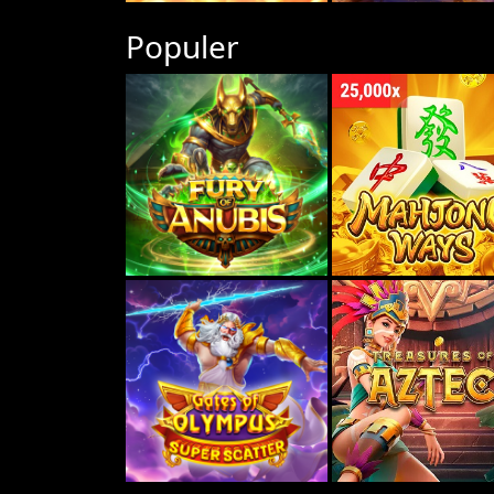
Populer