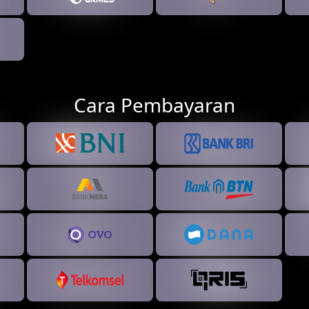
Cara Pembayaran