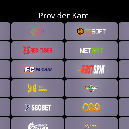
Provider Kami