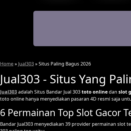
Home
»
Jual303
» Situs Paling Bagus 2026
Jual303 - Situs Yang Pa
Jual303
adalah Situs Bandar Jual 303
toto online
dan
slot 
toto online hanya menyediakan pasaran 4D resmi saja unt
6 Permainan Top Slot Gacor T
Bandar Jual303 menyediakan 39 provider permainan slot t
303 paling top yaitu: