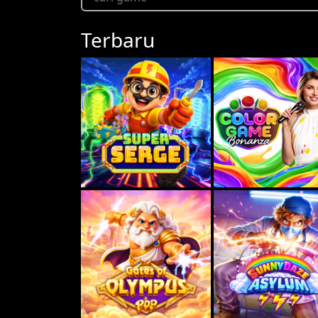
Terbaru